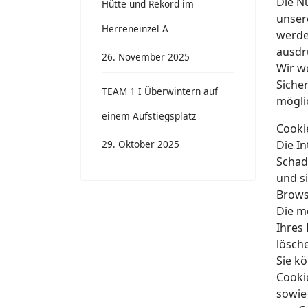
Die N
Hütte und Rekord im
unser
Herreneinzel A
werden
ausdr
26. November 2025
Wir w
Sicher
TEAM 1 I Überwintern auf
mögli
einem Aufstiegsplatz
Cooki
29. Oktober 2025
Die I
Schad
und s
Brows
Die m
Ihres
lösch
Sie k
Cooki
sowie