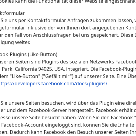
ookies kann die Funktionalität dieser Website eingeschränkt
ktformular
Sie uns per Kontaktformular Anfragen zukommen lassen,
geformular inklusive der von Ihnen dort angegebenen Kon
ür den Fall von Anschlussfragen bei uns gespeichert. Diese
ligung weiter.
ook-Plugins (Like-Button)
nseren Seiten sind Plugins des sozialen Netzwerks Facebook
 Park, California 94025, USA, integriert. Die Facebook-Plu
em "Like-Button" ("Gefällt mir") auf unserer Seite. Eine Üb
https://developers.facebook.com/docs/plugins/
.
Sie unsere Seiten besuchen, wird über das Plugin eine dir
er und dem Facebook-Server hergestellt. Facebook erhält da
resse unsere Seite besucht haben. Wenn Sie den Facebook "
 Facebook-Account eingeloggt sind, können Sie die Inhalte 
nken. Dadurch kann Facebook den Besuch unserer Seiten I