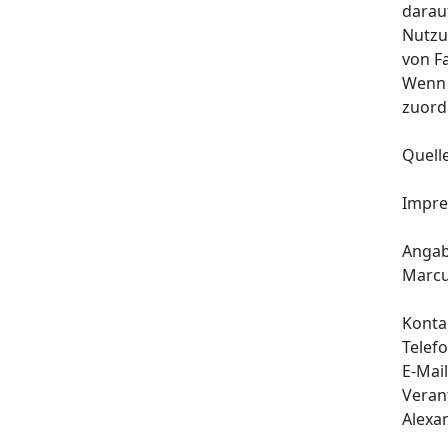
darauf
Nutzu
von F
Wenn 
zuord
Quell
Impr
Anga
Marcu
Konta
Telef
E-Mai
Verant
Alexa