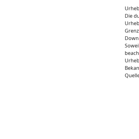
Urheb
Die d
Urheb
Grenz
Downl
Soweit
beach
Urheb
Bekan
Quell