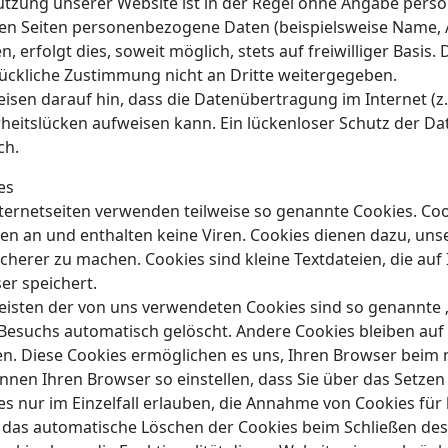
utzung unserer Website ist in der Regel ohne Angabe pers
en Seiten personenbezogene Daten (beispielsweise Name, A
, erfolgt dies, soweit möglich, stets auf freiwilliger Basis
ückliche Zustimmung nicht an Dritte weitergegeben.
eisen darauf hin, dass die Datenübertragung im Internet (z
heitslücken aufweisen kann. Ein lückenloser Schutz der Dat
ch.
es
nternetseiten verwenden teilweise so genannte Cookies. Co
en an und enthalten keine Viren. Cookies dienen dazu, unse
icherer zu machen. Cookies sind kleine Textdateien, die au
er speichert.
eisten der von uns verwendeten Cookies sind so genannte 
 Besuchs automatisch gelöscht. Andere Cookies bleiben auf 
en. Diese Cookies ermöglichen es uns, Ihren Browser beim
önnen Ihren Browser so einstellen, dass Sie über das Setze
es nur im Einzelfall erlauben, die Annahme von Cookies für
 das automatische Löschen der Cookies beim Schließen des 