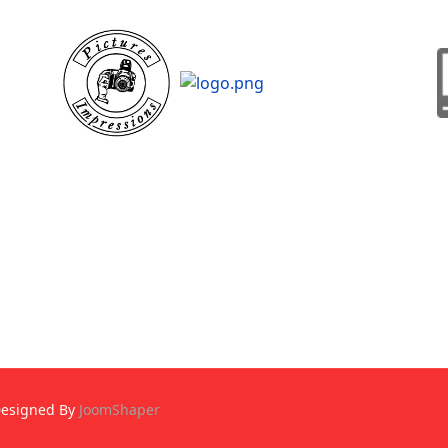
Designed By
JoomShaper