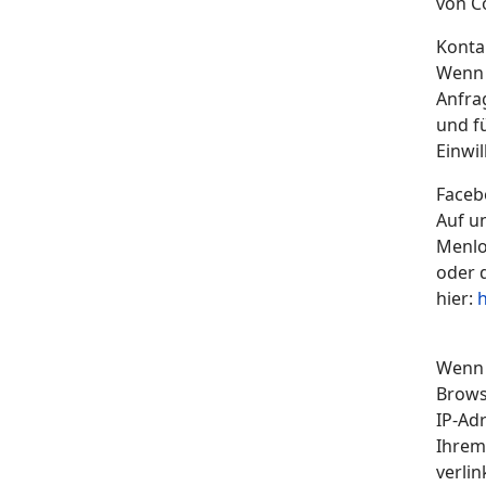
von C
Konta
Wenn 
Anfra
und f
Einwil
Faceb
Auf u
Menlo
oder d
hier:
Wenn 
Brows
IP-Ad
Ihrem
verli