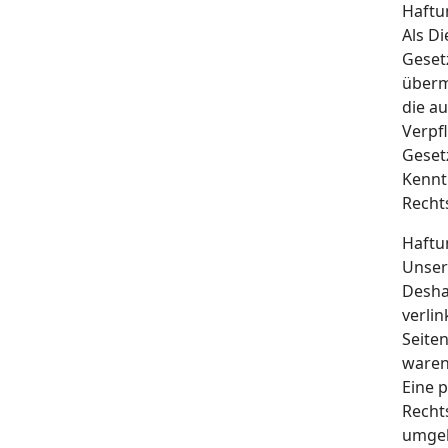
Haftu
Als D
Gesetz
überm
die au
Verpf
Geset
Kennt
Recht
Haftu
Unser 
Desha
verlin
Seite
waren
Eine 
Recht
umgeh