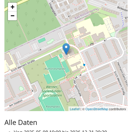
+
−
Leaflet
| ©
OpenStreetMap
contributors
Alle Daten