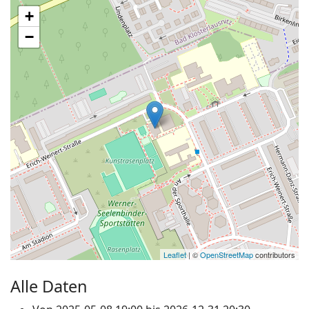
+
−
Leaflet
| ©
OpenStreetMap
contributors
Alle Daten