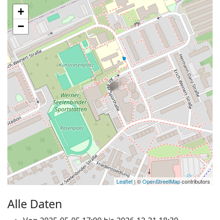
+
−
Leaflet
| ©
OpenStreetMap
contributors
Alle Daten