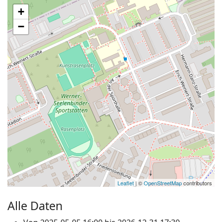
+
−
Leaflet
| ©
OpenStreetMap
contributors
Alle Daten