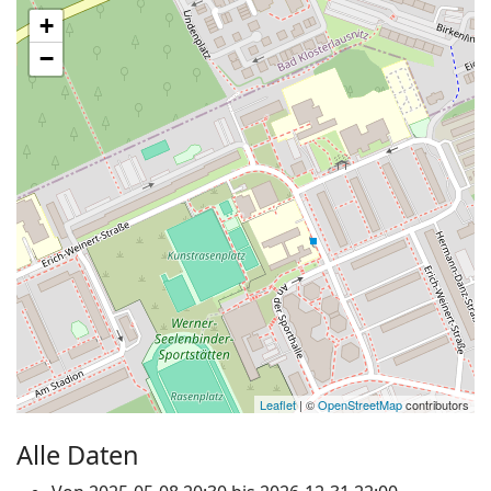
+
−
Leaflet
| ©
OpenStreetMap
contributors
Alle Daten