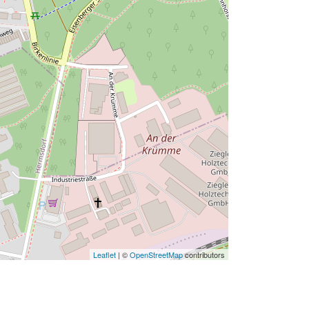
Leaflet
| ©
OpenStreetMap
contributors