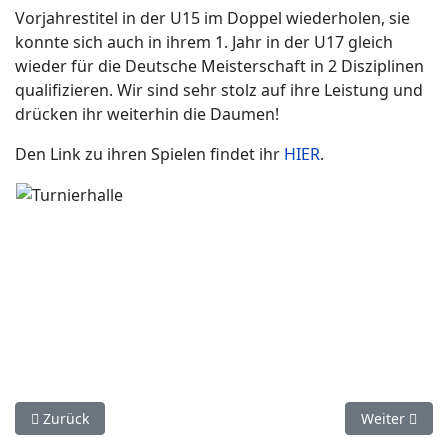
Vorjahrestitel in der U15 im Doppel wiederholen, sie
konnte sich auch in ihrem 1. Jahr in der U17 gleich
wieder für die Deutsche Meisterschaft in 2 Disziplinen
qualifizieren. Wir sind sehr stolz auf ihre Leistung und
drücken ihr weiterhin die Daumen!
Den Link zu ihren Spielen findet ihr
HIER
.
Vorheriger Beitrag: Nachwuchs I Lilli bei der Deutschen Meist
Nächster Bei
Zurück
Weiter